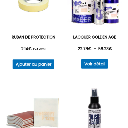
RUBAN DE PROTECTION
LACQUER GOLDEN AGE
Plage
2.14
€
22.78
€
–
56.23
€
TVA excl.
Ce
de
Voir détail
Ajouter au panier
produit
prix :
a
plusieurs
22.78€
variations
à
Les
options
56.23€
peuvent
être