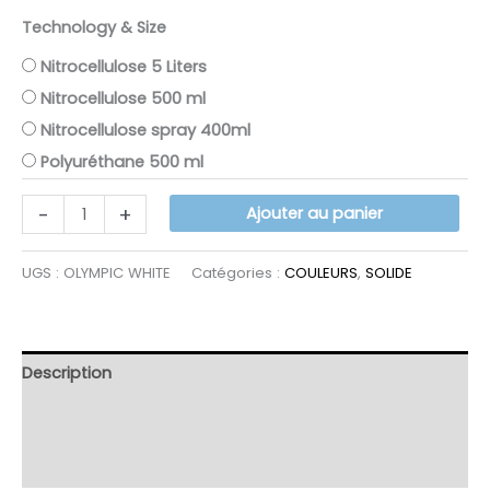
Technology & Size
Nitrocellulose 5 Liters
Nitrocellulose 500 ml
Nitrocellulose spray 400ml
Polyuréthane 500 ml
quantité
-
+
Ajouter au panier
de
OLYMPIC
UGS :
OLYMPIC WHITE
Catégories :
COULEURS
,
SOLIDE
WHITE
Description
Informations complémentaires
Avis (12)