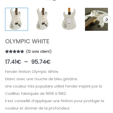
OLYMPIC WHITE
(
12
avis client)
Noté
12
5.00
Plage
17.41
€
–
95.74
€
sur 5
basé sur
notations
de
client
Fender finition Olympic White.
blanc avec une touche de bleu grisâtre.
prix :
Une couleur très populaire utilisé Fender inspiré par la
17.41€
Cadillac fabriquée de 1958 à 1962.
à
Il est conseillé d’appliquer une finition pour protéger la
couleur et donner de la profondeur.
95.74€