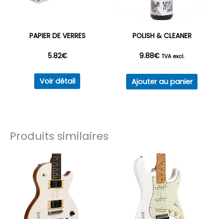
choisies
sur
la
PAPIER DE VERRES
POLISH & CLEANER
page
5.82
€
9.88
€
du
TVA excl.
produit
Ce
Voir détail
Ajouter au panier
produit
a
plusieurs
variations.
Produits similaires
Les
options
peuvent
être
choisies
sur