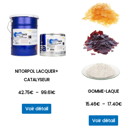
peuvent
être
choisies
sur
la
page
du
produit
NITORPOL LACQUER+
CATALYSEUR
GOMME-LAQUE
Plage
42.75
€
–
99.61
€
Plage
15.46
€
–
17.40
€
Ce
de
Voir détail
produit
Ce
de
prix :
Voir détail
a
produit
prix :
plusieurs
42.75€
a
variations.