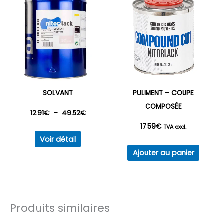
SOLVANT
PULIMENT – COUPE
COMPOSÉE
Plage
12.91
€
–
49.52
€
17.59
€
TVA excl.
Ce
de
Voir détail
produit
Ajouter au panier
prix :
a
plusieurs
12.91€
variations.
à
Les
Produits similaires
options
49.52€