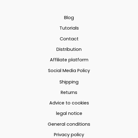
variations.
Les
à
Les
options
50.78€
options
peuvent
Blog
53.69€
peuvent
être
Tutorials
être
choisies
Contact
choisies
sur
Distribution
sur
la
la
page
Affiliate platform
page
du
Social Media Policy
du
produit
Shipping
produit
Returns
Advice to cookies
legal notice
General conditions
Privacy policy