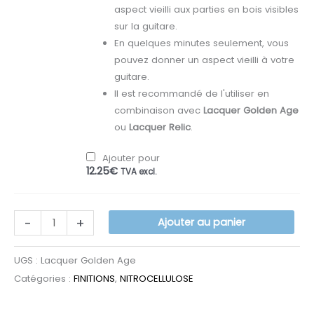
aspect vieilli aux parties en bois visibles
sur la guitare.
En quelques minutes seulement, vous
pouvez donner un aspect vieilli à votre
guitare.
Il est recommandé de l'utiliser en
combinaison avec
Lacquer Golden Age
ou
Lacquer Relic
.
Ajouter pour
12.25
€
TVA excl.
quantité
-
+
Ajouter au panier
de
LACQUER
UGS :
Lacquer Golden Age
GOLDEN
Catégories :
FINITIONS
,
NITROCELLULOSE
AGE