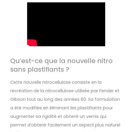
Qu’est-ce que la nouvelle nitro
sans plastifiants ?
Cette nouvelle nitrocellulose consiste en la
recréation de la nitrocellulose utilisée par Fender et
Gibson tout au long des années 60. Sa formulation
a été modifiée en éliminant les plastifiants pour
augmenter sa rigidité et obtenir un vernis qui
permet d’obtenir facilement un aspect plus naturel