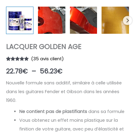
LACQUER GOLDEN AGE
(
35
avis client)
Noté
35
4.91
Plage
22.78
€
–
56.23
€
sur 5
basé sur
notations
de
client
Nouvelle formule sans additif, similaire à celle utilisée
dans les guitares Fender et Gibson dans les années
prix :
1960.
22.78€
Ne contient pas de plastifiants
dans sa formule
à
Vous obtenez un effet moins plastique sur la
finition de votre guitare, avec peu d’élasticité et
56.23€