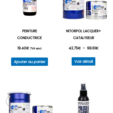
PEINTURE
NITORPOL LACQUER+
CONDUCTRICE
CATALYSEUR
Plage
19.40
€
42.75
€
–
99.61
€
TVA excl.
Ce
de
Voir détail
Ajouter au panier
produit
prix :
a
plusieurs
42.75€
variations
à
Les
options
99.61€
peuvent
être