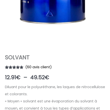
SOLVANT
(
60
avis client)
Noté
60
4.93
Plage
12.91
€
–
49.52
€
sur 5
basé sur
notations
de
client
Diluant pour le polyuréthane, les laques de nitrocellulose
et colorants.
prix :
« Moyen » solvant est une évaporation du solvant à
12.91€
moyen, et convient à tous les types d’applications et