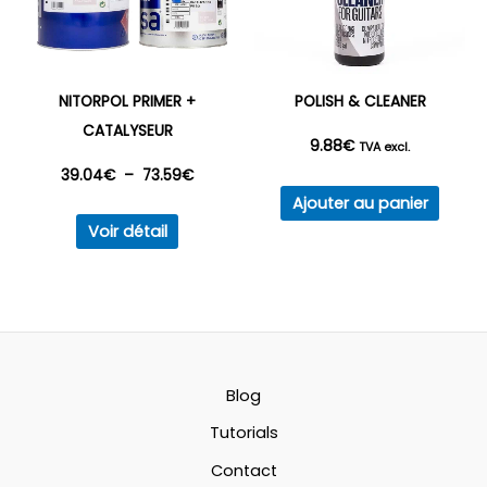
choisies
sur
la
NITORPOL PRIMER +
POLISH & CLEANER
page
CATALYSEUR
9.88
€
du
TVA excl.
Plage
39.04
€
–
73.59
€
produit
Ajouter au panier
Ce
de
Voir détail
produit
prix :
a
plusieurs
39.04€
variations.
à
Les
options
Blog
73.59€
peuvent
Tutorials
être
Contact
choisies