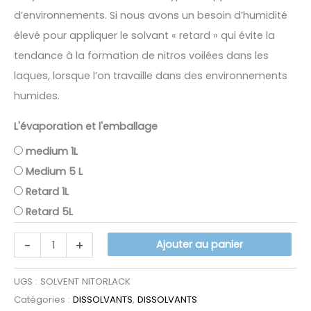
à
d’environnements. Si nous avons un besoin d’humidité
élevé pour appliquer le solvant « retard » qui évite la
49.52€
tendance à la formation de nitros voilées dans les
laques, lorsque l’on travaille dans des environnements
humides.
L'évaporation et l'emballage
medium 1L
Medium 5 L
Retard 1L
Retard 5L
quantité
-
+
Ajouter au panier
de
SOLVANT
UGS :
SOLVENT NITORLACK
Catégories :
DISSOLVANTS
,
DISSOLVANTS