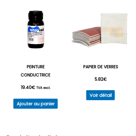
variations.
à
Les
options
56.23€
peuvent
être
choisies
sur
la
PEINTURE
PAPIER DE VERRES
page
CONDUCTRICE
5.82
€
du
19.40
€
produit
TVA excl.
Ce
Voir détail
produit
Ajouter au panier
a
plusieurs
variations
Les