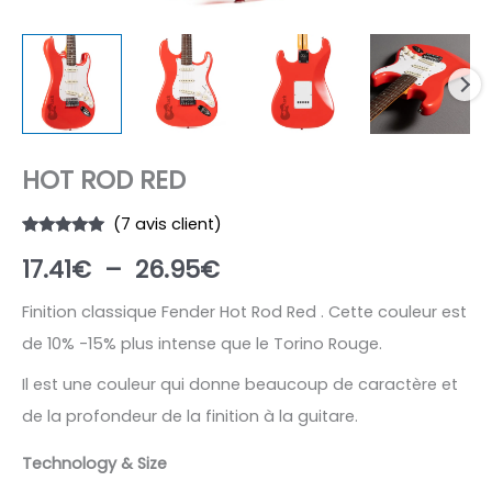
HOT ROD RED
(
7
avis client)
Noté
7
4.86
Plage
17.41
€
–
26.95
€
sur 5
basé sur
notations
de
client
Finition classique Fender Hot Rod Red . Cette couleur est
de 10% -15% plus intense que le Torino Rouge.
prix :
Il est une couleur qui donne beaucoup de caractère et
17.41€
de la profondeur de la finition à la guitare.
à
Technology & Size
26.95€