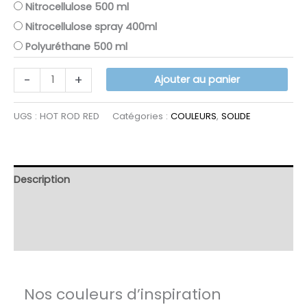
Nitrocellulose 500 ml
Nitrocellulose spray 400ml
Polyuréthane 500 ml
quantité
-
+
Ajouter au panier
de
HOT
UGS :
HOT ROD RED
Catégories :
COULEURS
,
SOLIDE
ROD
RED
Description
Informations complémentaires
Avis (7)
Nos couleurs d’inspiration