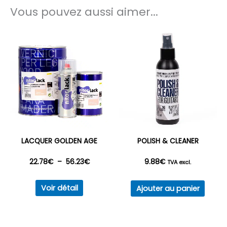
Vous pouvez aussi aimer...
LACQUER GOLDEN AGE
POLISH & CLEANER
Plage
22.78
€
–
56.23
€
9.88
€
TVA excl.
Ce
de
Voir détail
Ajouter au panier
produit
prix :
a
plusieurs
22.78€