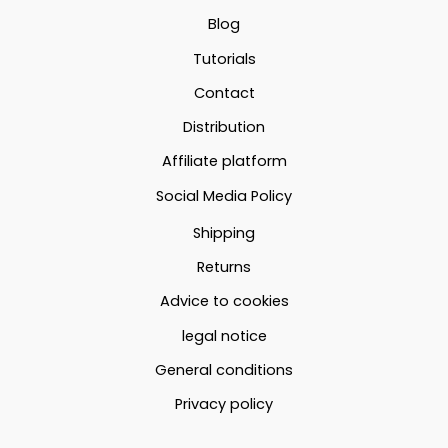
26.95€
options
peuvent
Blog
26.95€
peuvent
être
Tutorials
être
choisies
Contact
choisies
sur
Distribution
sur
la
la
page
Affiliate platform
page
du
Social Media Policy
du
produit
Shipping
produit
Returns
Advice to cookies
legal notice
General conditions
Privacy policy