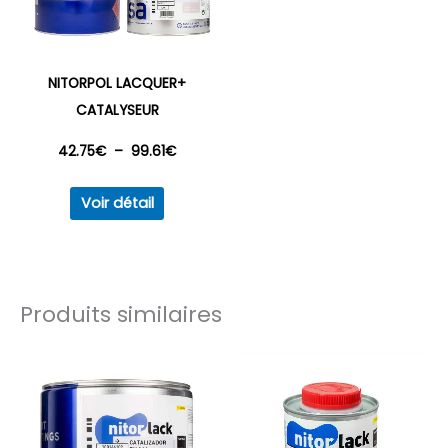
sur
la
page
NITORPOL LACQUER+
du
CATALYSEUR
produit
Plage
42.75
€
–
99.61
€
Ce
de
Voir détail
produit
prix :
a
plusieurs
42.75€
variations.
Produits similaires
à
Les
options
99.61€
peuvent
être
choisies