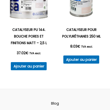
sur
la
page
du
produit
CATALYSEUR PU 144.
CATALYSEUR POUR
BOUCHE PORES ET
POLYURÉTHANES 250 ML
FINITIONS MATT – 2,5 L
8.03
€
TVA excl.
37.02
€
TVA excl.
Ajouter au panier
Ajouter au panier
Blog