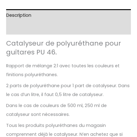
46.
COULEURS
Description
ET
FINITIONS
Avis (3)
BRILLANTES
Catalyseur de polyuréthane pour
-
guitares PU 46.
250
ml
Rapport de mélange 2:1 avec toutes les couleurs et
finitions polyuréthanes.
2 parts de polyuréthane pour 1 part de catalyseur. Dans
le cas d’un litre, il faut 0,5 litre de catalyseur.
Dans le cas de couleurs de 500 ml, 250 ml de
catalyseur sont nécessaires.
Tous les produits polyuréthanes du magasin
comprennent déjà le catalyseur. N’en achetez que si