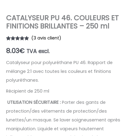
CATALYSEUR PU 46. COULEURS ET
FINITIONS BRILLANTES – 250 ml
(
3
avis client)
Noté
2
5.00
8.03
€
sur 5
TVA excl.
basé sur
notations
client
Catalyseur pour polyuréthane PU 46. Rapport de
mélange 2:1 avec toutes les couleurs et finitions
polyuréthanes.
Récipient de 250 ml
UTILISATION SÉCURITAIRE :
Porter des gants de
protection/des vêtements de protection/des
lunettes/un masque. Se laver soigneusement après
manipulation. Liquide et vapeurs hautement