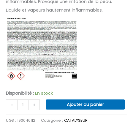
inflammables. Provoque une irritation de la peau.
Liquide et vapeurs hautement inflammables.
Disponibilité :
En stock
quantité
-
+
Ajouter au panier
de
CATALYSEUR
UGS :
190046112
Catégorie :
CATALYSEUR
PU