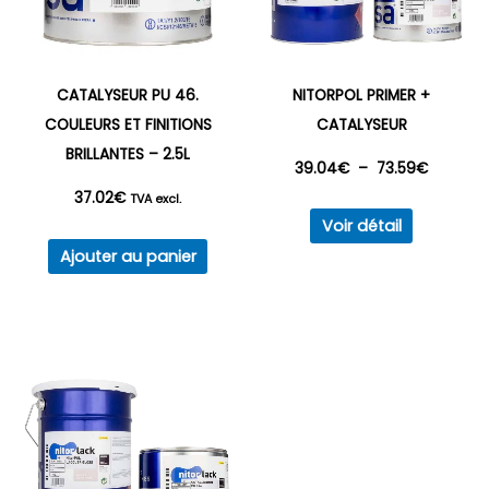
CATALYSEUR PU 46.
NITORPOL PRIMER +
COULEURS ET FINITIONS
CATALYSEUR
BRILLANTES – 2.5L
Plage
39.04
€
–
73.59
€
37.02
€
TVA excl.
Ce
de
Voir détail
produit
Ajouter au panier
prix :
a
plusieurs
39.04€
variations
à
Les
options
73.59€
peuvent
être
choisies