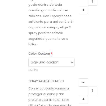
guste dentro de toda
COLOR
+
nuestra gama de colores
NITRO
clásicos. Con 1 spray tienes
cantidad
suficiente para aplicar 2 o 3
capas a un cuerpo, elige 2
spray para tener total
seguridad que no te va a
faltar.
Color Custom
*
LIMPIAR
SPRAY ACABADO NITRO
-
Con el acabado vamos a
SPRAY
proteger el color y dar
ACABADO
+
profundidad al color. Es la
NITRO
ultima fase y la que nos da