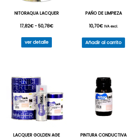
NITORAQUA LACQUER
PAÑO DE LIMPIEZA
Rango
17,82
€
-
50,78
€
10,70
€
IVA excl.
Este
de
ver detalle
Añadir al carrito
producto
precios:
tiene
múltiples
desde
variantes.
17,82€
Las
opciones
hasta
se
50,78€
pueden
elegir
en
la
LACQUER GOLDEN AGE
PINTURA CONDUCTIVA
página