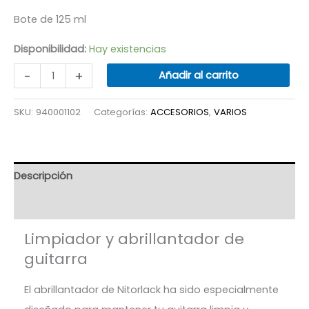
Bote de 125 ml
Disponibilidad:
Hay existencias
POLISH
-
+
Añadir al carrito
&
CLEANER
SKU:
940001102
Categorías:
ACCESORIOS
,
VARIOS
cantidad
Descripción
Valoraciones (38)
Limpiador y abrillantador de
guitarra
El abrillantador de Nitorlack ha sido especialmente