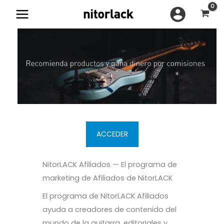
Ir
al
contenido
ACCEDER
NitorLACK Afiliados — El programa de
marketing de Afiliados de NitorLACK
El programa de NitorLACK Afiliados
ayuda a creadores de contenido del
mundo de la guitarra, editoriales y