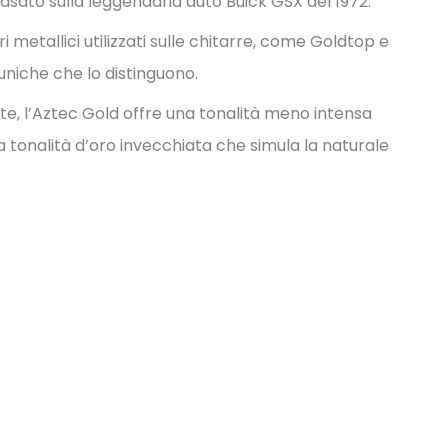
sato sulla leggendaria auto Buick GSX del 1972.
 metallici utilizzati sulle chitarre, come Goldtop e
niche che lo distinguono.
ante, l’Aztec Gold offre una tonalità meno intensa
a tonalità d’oro invecchiata che simula la naturale