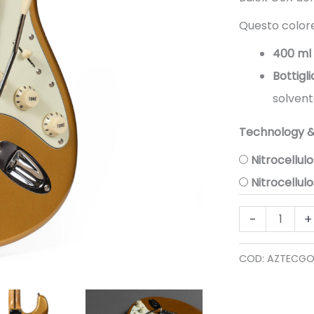
Questo colore 
400 ml 
Bottigl
solvent
Technology &
Nitrocellul
Nitrocellul
AZTEC
-
+
GOLD
quantità
COD:
AZTECGO