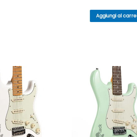
scelte
nella
Aggiungi al carre
pagina
del
prodotto