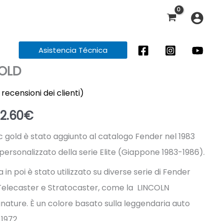
Asistencia Técnica
OLD
recensioni dei clienti)
Fascia
2.60
€
di
ec gold è stato aggiunto al catalogo Fender nel 1983
ersonalizzato della serie Elite (Giappone 1983-1986).
prezzo:
 in poi è stato utilizzato su diverse serie di Fender
da
Telecaster e Stratocaster, come la LINCOLN
17.41€
ature. È un colore basato sulla leggendaria auto
1972.