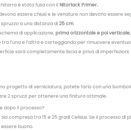
chitarra è stata fusa con il
Nitorlack Primer.
.
ri devono essere chiusi e le venature non devono essere se
a spruzzo a una distanza di
25 cm
.
schema di applicazione,
prima orizzontale e poi verticale
e
tra l’una e l’altra e carteggiando per rimuovere eventual
ficie sarà completamente liscia e priva di imperfezioni.
primo progetto di verniciatura, potete farlo con una bomb
zare 2 spruzzi per ottenere una finitura ottimale.
e dopo il processo?
a sia compresa tra 15 e 25 gradi Celsius. Se il processo di p
n essere buono.