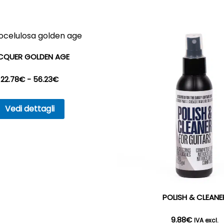
CQUER GOLDEN AGE
Fascia
22.78
€
-
56.23
€
Questo
di
Vedi dettagli
prodotto
prezzo:
ha
più
da
varianti.
22.78€
Le
opzioni
a
POLISH & CLEANE
possono
56.23€
essere
9.88
€
IVA excl.