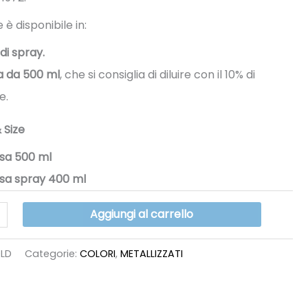
a
è disponibile in:
22.60€
di spray.
ia da 500 ml
, che si consiglia di diluire con il 10% di
e.
 Size
osa 500 ml
osa spray 400 ml
Aggiungi al carrello
LD
Categorie:
COLORI
,
METALLIZZATI