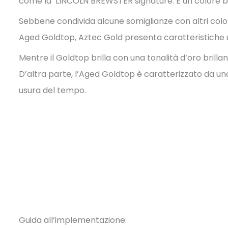
come la LINCOLN BREWSTER signature. È un colore ba
Sebbene condivida alcune somiglianze con altri colori
Aged Goldtop, Aztec Gold presenta caratteristiche u
Mentre il Goldtop brilla con una tonalità d’oro brill
D’altra parte, l’Aged Goldtop è caratterizzato da un
usura del tempo.
Guida all’implementazione: