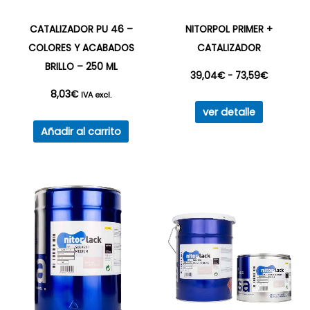
CATALIZADOR PU 46 –
NITORPOL PRIMER +
COLORES Y ACABADOS
CATALIZADOR
BRILLO – 250 ML
Rango
39,04
€
-
73,59
€
8,03
€
IVA excl.
Este
de
ver detalle
producto
Añadir al carrito
precios:
tiene
múltiples
desde
variantes
39,04€
Las
opciones
hasta
se
73,59€
pueden
elegir
en
la