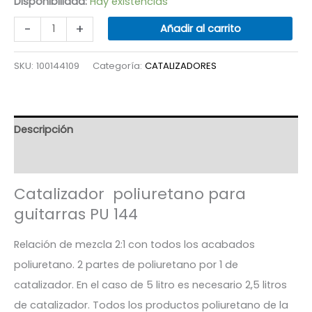
Disponibilidad:
Hay existencias
CATALIZADOR
-
+
Añadir al carrito
PU
144
SKU:
100144109
Categoría:
CATALIZADORES
-
FONDOS
Y
Descripción
ACABADOS
MATE
Valoraciones (3)
2,5
Catalizador poliuretano para
LITROS
guitarras PU 144
cantidad
Relación de mezcla 2:1 con todos los acabados
poliuretano. 2 partes de poliuretano por 1 de
catalizador. En el caso de 5 litro es necesario 2,5 litros
de catalizador. Todos los productos poliuretano de la