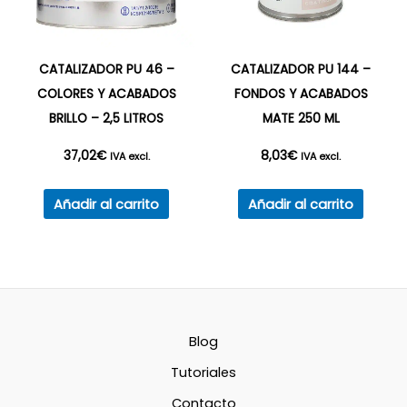
de
página
producto
de
producto
CATALIZADOR PU 46 –
CATALIZADOR PU 144 –
COLORES Y ACABADOS
FONDOS Y ACABADOS
BRILLO – 2,5 LITROS
MATE 250 ML
37,02
€
8,03
€
IVA excl.
IVA excl.
Añadir al carrito
Añadir al carrito
Blog
Tutoriales
Contacto