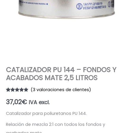
CATALIZADOR PU 144 – FONDOS Y
ACABADOS MATE 2,5 LITROS
(
3
valoraciones de clientes)
Valorado
2
37,02
€
con
5.00
de
IVA excl.
5 en base
a
valoraciones
Catalizador para poliuretanos PU 144.
de clientes
Relación de mezcla 2:1 con todos los fondos y
acabados mate.