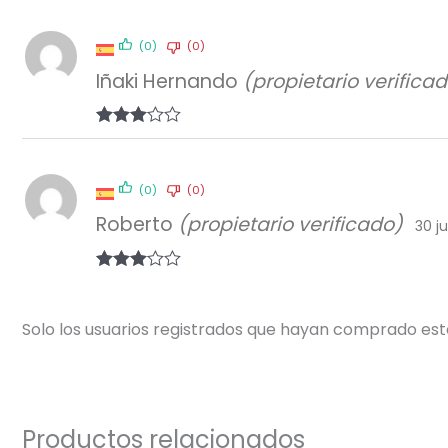
5
de 5
(0)
(0)
Iñaki Hernando
(propietario verifica
Valorad
o con
3
de 5
(0)
(0)
Roberto
(propietario verificado)
30 ju
Valorad
o con
3
de 5
Solo los usuarios registrados que hayan comprado es
Productos relacionados