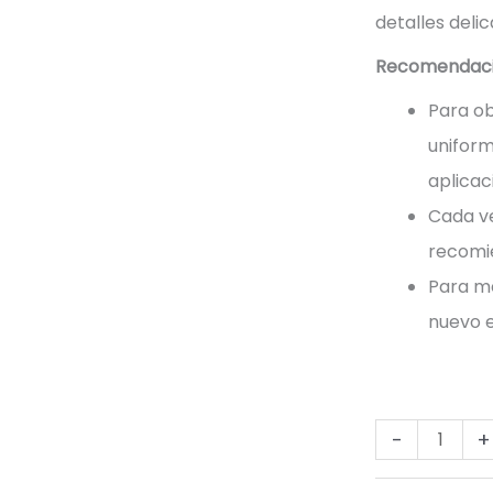
detalles delic
Recomendacio
Para ob
unifor
aplicac
Cada ve
recomie
Para me
nuevo e
PINCEL
-
+
DE