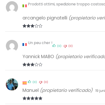
Prodotti ottimi, spedizione troppo costos
arcangelo pignatelli
(propietario ver
Valorad
o con
3
de 5
Un peu cher !
(0)
(0)
Yannick MABO
(propietario verificad
Valorad
o con
3
de 5
(0)
(0)
Manuel
(propietario verificado)
19 jun
Valorado con