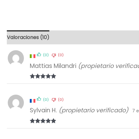
Valoraciones (10)
(0)
(0)
Mattias Milandri
(propietario verifica
Valorado con
5
de 5
(0)
(0)
Sylvain H.
(propietario verificado)
7 e
Valorado con
5
de 5