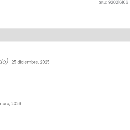
ESPUMA
SKU:
920216106
cantidad
do)
25 diciembre, 2025
nero, 2026