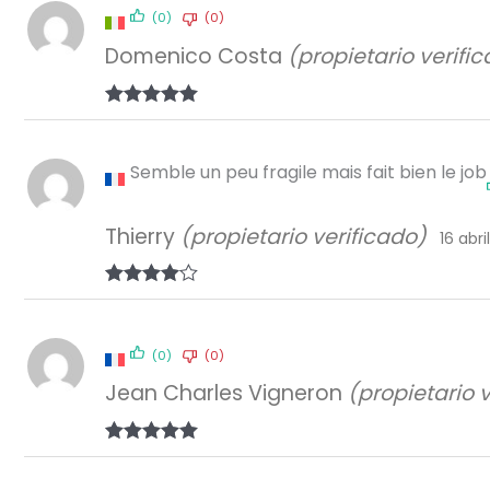
(0)
(0)
Domenico Costa
(propietario verifi
Valorado con
5
de 5
Semble un peu fragile mais fait bien le job
Thierry
(propietario verificado)
16 abri
Valorado
con
4
de 5
(0)
(0)
Jean Charles Vigneron
(propietario 
Valorado con
5
de 5