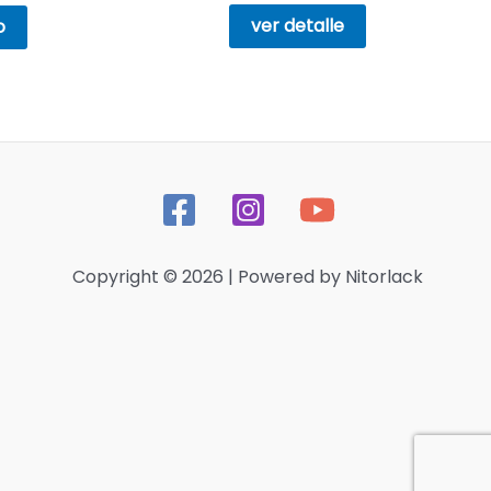
Este
ver detalle
o
producto
tiene
múltiples
variantes.
Las
opciones
se
pueden
Copyright © 2026 | Powered by Nitorlack
elegir
en
la
página
de
producto