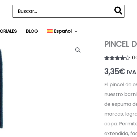
Buscar
por:
ORIALES
BLOG
Español
PINCEL 
(
1
Valorado
10
3,35
€
con
4.10
IVA
de 5 en
base a
El pincel de 
valoraciones
de
nuestro barni
clientes
de espuma de 
marcas, logr
capa. Permite
extendida, fac