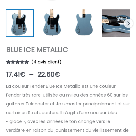
BLUE ICE METALLIC
(
4
avis client)
Noté
4
4.75
Plage
17.41
€
–
22.60
€
sur 5
basé sur
notations
de
client
La couleur Fender Blue Ice Metallic est une couleur
Fender très rare, utilisée au milieu des années 60 sur les
prix :
guitares Telecaster et Jazzmaster principalement et sur
17.41€
certaines Stratocasters. Il s’agit d’une couleur bleu
à
« glace », avec les années le ton change vers le
verdâtre en raison du jaunissement du vieillissement de
22.60€