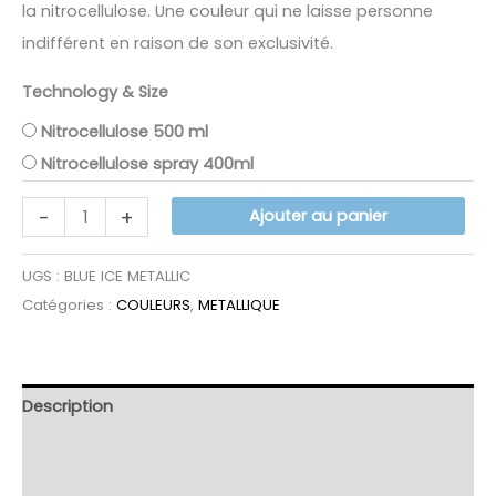
la nitrocellulose. Une couleur qui ne laisse personne
indifférent en raison de son exclusivité.
Technology & Size
Nitrocellulose 500 ml
Nitrocellulose spray 400ml
quantité
-
+
Ajouter au panier
de
BLUE
UGS :
BLUE ICE METALLIC
ICE
Catégories :
COULEURS
,
METALLIQUE
METALLIC
Description
Informations complémentaires