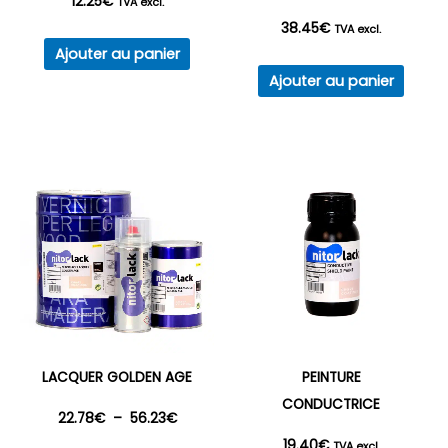
12.25
€
TVA excl.
38.45
€
TVA excl.
Ajouter au panier
Ajouter au panier
LACQUER GOLDEN AGE
PEINTURE
CONDUCTRICE
Plage
22.78
€
–
56.23
€
19.40
€
TVA excl.