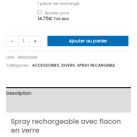
1 pièce de rechange
Ajouter pour
14.75
€
TVA excl.
quantité
-
+
Ajouter au panier
de
SPRAY
UGS :
880124106
PRÉVAL
Catégories :
ACCESSORIES
,
DIVERS
,
SPRAY RECARGABLE
-
RECHARGEABLE
Description
Avis (7)
Spray rechargeable avec flacon
en verre