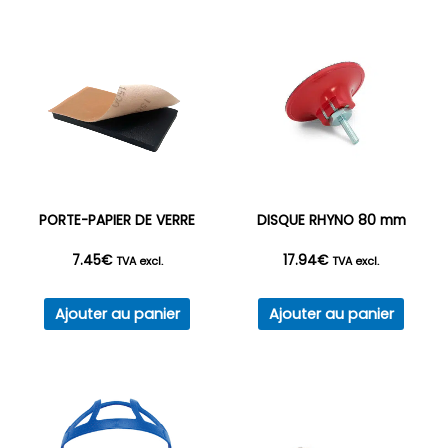
peuvent
être
choisies
sur
la
page
du
produit
PORTE-PAPIER DE VERRE
DISQUE RHYNO 80 mm
7.45
€
17.94
€
TVA excl.
TVA excl.
Ajouter au panier
Ajouter au panier