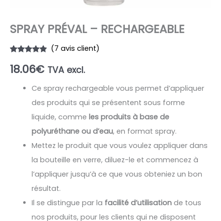
SPRAY PRÉVAL – RECHARGEABLE
(
7
avis client)
Noté
7
4.71
18.06
€
sur 5
TVA excl.
basé sur
notations
client
Ce spray rechargeable vous permet d’appliquer
des produits qui se présentent sous forme
liquide, comme
les produits à base de
polyuréthane ou d’eau
, en format spray.
Mettez le produit que vous voulez appliquer dans
la bouteille en verre, diluez-le et commencez à
l’appliquer jusqu’à ce que vous obteniez un bon
résultat.
Il se distingue par la
facilité d’utilisation
de tous
nos produits, pour les clients qui ne disposent