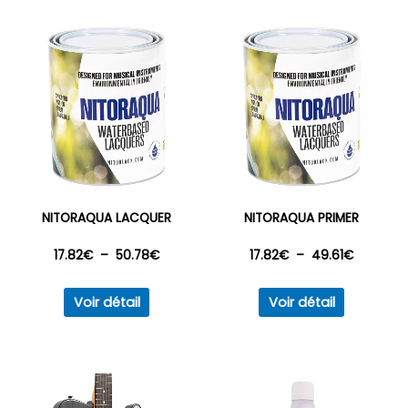
NITORAQUA LACQUER
NITORAQUA PRIMER
Plage
Plage
17.82
€
–
50.78
€
17.82
€
–
49.61
€
Ce
Ce
de
de
Voir détail
Voir détail
produit
produit
prix :
prix :
a
a
plusieurs
plusieurs
17.82€
17.82€
variations.
variations
à
à