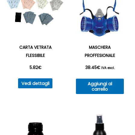
CARTA VETRATA
MASCHERA
FLESSIBILE
PROFFESIONALE
5.82
€
38.45
€
IVA excl.
Questo
Vedi dettagli
Aggiungi al
prodotto
carrello
ha
più
varianti.
Le
opzioni