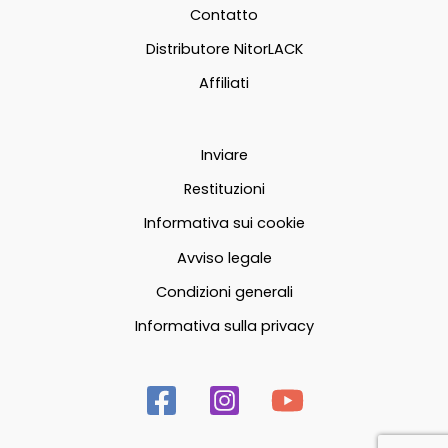
Contatto
nella
nella
pagina
pagina
Distributore NitorLACK
del
del
Affiliati
prodotto
prodott
Inviare
Restituzioni
Informativa sui cookie
Avviso legale
Condizioni generali
Informativa sulla privacy