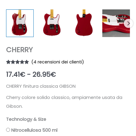
CHERRY
(
4
recensioni dei clienti)
Valutato
4
Fascia
17.41
€
-
26.95
€
4.75
su 5
su base
di
di
recensioni
CHERRY finitura classica GIBSON
prezzo:
Cherry colore solido classico, ampiamente usata da
Gibson.
da
Technology & Size
17.41€
Nitrocellulosa 500 ml
a