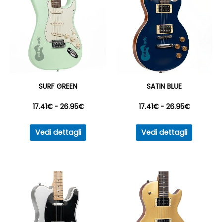
SURF GREEN
SATIN BLUE
Fascia
Fascia
17.41
€
-
26.95
€
17.41
€
-
26.95
€
Questo
Questo
di
di
Vedi dettagli
Vedi dettagli
prodotto
prodott
prezzo:
prezzo:
ha
ha
più
più
da
da
varianti.
varianti.
17.41€
17.41€
Le
Le
opzioni
opzioni
a
a
possono
posson