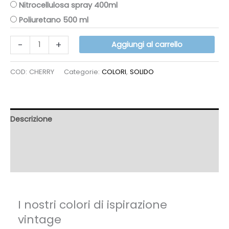
Nitrocellulosa spray 400ml
26.95€
Poliuretano 500 ml
CHERRY
-
+
Aggiungi al carrello
quantità
COD:
CHERRY
Categorie:
COLORI
,
SOLIDO
Descrizione
Informazioni aggiuntive
Recensioni (4)
I nostri colori di ispirazione
vintage