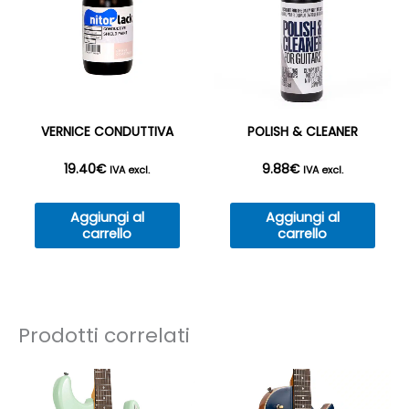
possono
essere
scelte
nella
pagina
del
VERNICE CONDUTTIVA
POLISH & CLEANER
prodotto
19.40
€
9.88
€
IVA excl.
IVA excl.
Aggiungi al
Aggiungi al
carrello
carrello
Prodotti correlati