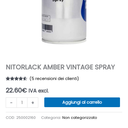
NITORLACK AMBER VINTAGE SPRAY
(
5
recensioni dei clienti)
Valutato
5
22.60
€
4.40
su 5
IVA excl.
su base
di
NITORLACK
recensioni
-
+
Aggiungi al carrello
AMBER
VINTAGE
COD:
250002160
Categoria:
Non categorizzato
SPRAY