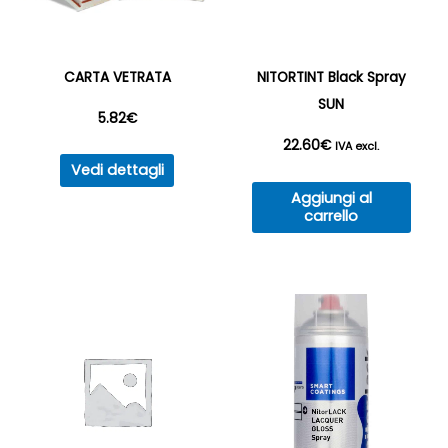
CARTA VETRATA
NITORTINT Black Spray
SUN
5.82
€
22.60
€
IVA excl.
Questo
Vedi dettagli
prodotto
Aggiungi al
ha
carrello
più
varianti.
Le
opzioni
possono
essere
scelte
nella