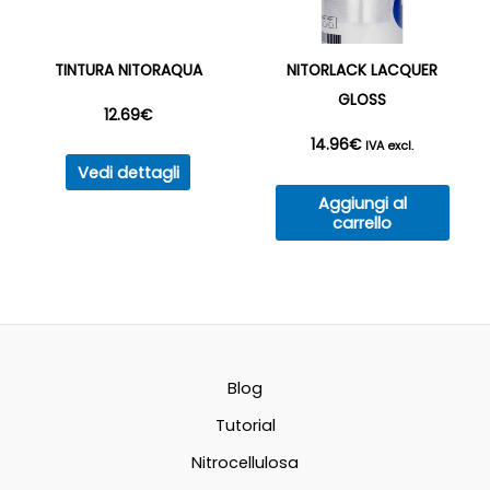
pagina
del
prodotto
TINTURA NITORAQUA
NITORLACK LACQUER
GLOSS
12.69
€
14.96
€
IVA excl.
Questo
Vedi dettagli
prodotto
Aggiungi al
ha
carrello
più
varianti.
Le
opzioni
possono
Blog
essere
Tutorial
scelte
nella
Nitrocellulosa
pagina