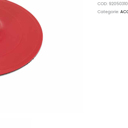
150MM
COD:
92050310
quantità
Categorie:
ACC