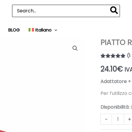
Ricerca
per:
BLOG
Italiano
PIATTO 
(
1
Valutato
1
5.00
24.10
€
su 5 su
IV
base di
recensioni
Adattatore + 
Per l’utilizzo
Disponibilità:
PIATTO
-
+
RHYNO