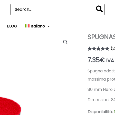
Ricerca
per:
BLOG
Italiano
SPUGNAS
(
2
Valutato
20
4.90
7.35
€
su 5 su
IVA 
base di
recensioni
Spugna adatto
massima prot
80 mm Nero 
Dimensioni: 
Disponibilità: