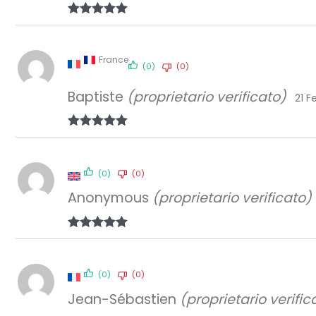
Valutato
5
su 5
France
(0)
(0)
Baptiste
(proprietario verificato)
21 F
Valutato
5
su 5
(0)
(0)
Anonymous
(proprietario verificato)
Valutato
5
su 5
(0)
(0)
Jean-Sébastien
(proprietario verific