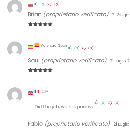
(0)
(0)
Brian
(proprietario verificato)
21 Giugn
Valutato
5
su 5
Valencia, Spain
(0)
(0)
Saül
(proprietario verificato)
21 Luglio 
Valutato
5
su 5
Italy
(0)
(0)
Did the job, wich is positive
Fabio
(proprietario verificato)
21 Lugli