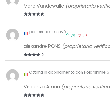
Marc Vandewalle
(proprietario verifi
Valutato
5
su 5
pas encore essayé
(0)
(0)
alexandre PONS
(proprietario verific
Valutato
4
su 5
Ottima in abbinamento con Polarshime 5 p
Vincenzo Amari
(proprietario verifica
Valutato
5
su 5