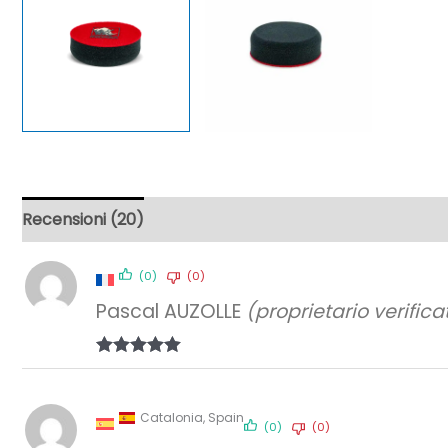
Recensioni (20)
(0)
(0)
Pascal AUZOLLE
(proprietario verifica
Valutato
5
su 5
Catalonia, Spain
(0)
(0)