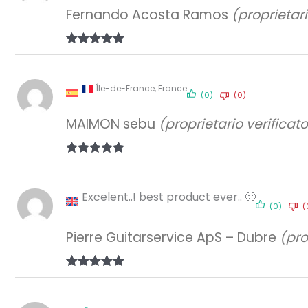
Fernando Acosta Ramos
(proprietari
Valutato
5
su 5
Île-de-France, France
(0)
(0)
MAIMON sebu
(proprietario verificato
Valutato
5
su 5
Excelent..! best product ever.. 🙂
(0)
(
Pierre Guitarservice ApS – Dubre
(pro
Valutato
5
su 5