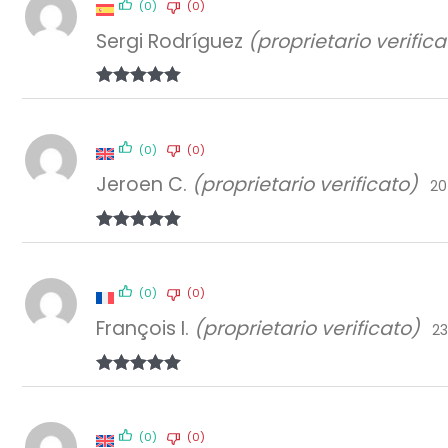
(0)
(0)
Sergi Rodríguez
(proprietario verifica
Valutato
5
su 5
(0)
(0)
Jeroen C.
(proprietario verificato)
20
Valutato
5
su 5
(0)
(0)
François I.
(proprietario verificato)
23
Valutato
5
su 5
(0)
(0)