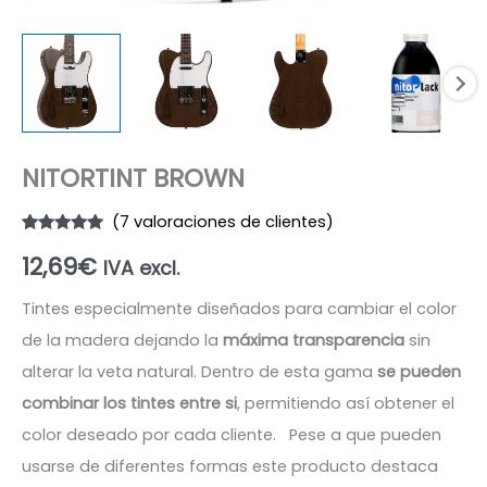
NITORTINT BROWN
(
7
valoraciones de clientes)
Valorado
7
12,69
€
con
4.86
de
IVA excl.
5 en base
a
valoraciones
Tintes especialmente diseñados para cambiar el color
de clientes
de la madera dejando la
máxima transparencia
sin
alterar la veta natural.
Dentro de esta gama
se pueden
combinar los tintes entre si
, permitiendo así obtener el
color deseado por cada cliente.
Pese a que pueden
usarse de diferentes formas este producto destaca