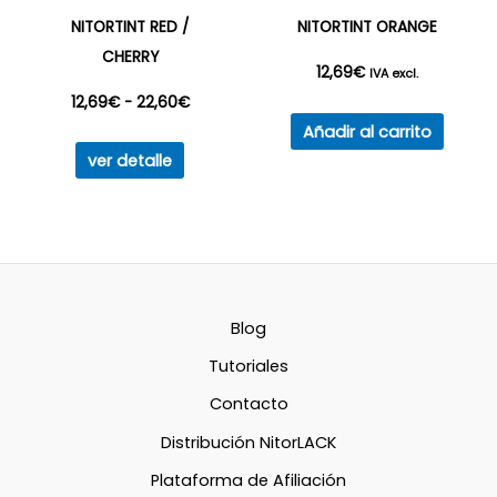
NITORTINT RED /
NITORTINT ORANGE
CHERRY
12,69
€
IVA excl.
Rango
12,69
€
-
22,60
€
Añadir al carrito
Este
de
ver detalle
producto
precios:
tiene
múltiples
desde
variantes.
12,69€
Las
opciones
Blog
hasta
se
Tutoriales
22,60€
pueden
Contacto
elegir
Distribución NitorLACK
en
la
Plataforma de Afiliación