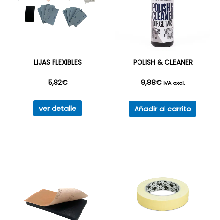
LIJAS FLEXIBLES
POLISH & CLEANER
5,82
€
9,88
€
IVA excl.
Este
ver detalle
Añadir al carrito
producto
tiene
múltiples
variantes.
Las
opciones
se
pueden