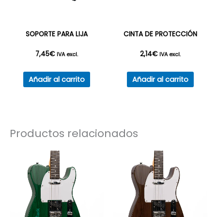
elegir
en
la
SOPORTE PARA LIJA
CINTA DE PROTECCIÓN
página
7,45
€
2,14
€
de
IVA excl.
IVA excl.
producto
Añadir al carrito
Añadir al carrito
Productos relacionados