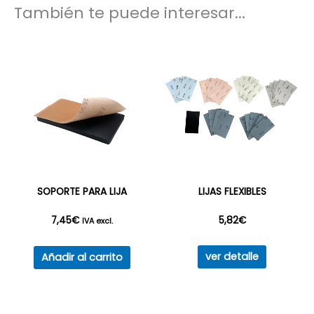
También te puede interesar...
SOPORTE PARA LIJA
LIJAS FLEXIBLES
7,45
€
5,82
€
IVA excl.
Este
ver detalle
Añadir al carrito
producto
tiene
múltiples