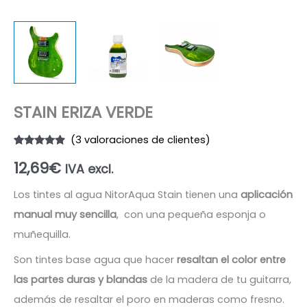
STAIN ERIZA VERDE
(
3
valoraciones de clientes)
Valorado
3
12,69
€
con
4.67
IVA excl.
de 5 en
base a
valoraciones
Los tintes al agua NitorAqua Stain tienen una
aplicación
de
clientes
manual muy sencilla
, con una pequeña esponja o
muñequilla.
Son tintes base agua que hacer
resaltan el color entre
las partes duras y blandas
de la madera de tu guitarra,
además de resaltar el poro en maderas como fresno.