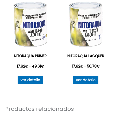
variantes
Las
opciones
se
pueden
elegir
en
la
NITORAQUA PRIMER
NITORAQUA LACQUER
página
Rango
Rango
17,82
€
-
49,61
€
17,82
€
-
50,78
€
de
producto
Este
Este
de
de
ver detalle
ver detalle
producto
producto
precios:
precios:
tiene
tiene
múltiples
múltiples
desde
desde
variantes.
variantes
Productos relacionados
17,82€
17,82€
Las
Las