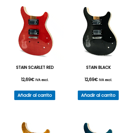
opciones
opciones
hasta
hasta
se
se
49,61€
50,78€
pueden
pueden
elegir
elegir
en
en
la
la
página
página
de
de
producto
producto
STAIN SCARLET RED
STAIN BLACK
12,69
€
12,69
€
IVA excl.
IVA excl.
Añadir al carrito
Añadir al carrito