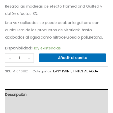
Resalta las maderas de efecto Flamed and Quilted y
obtén efectos 3D.
Una vez aplicados se puede acabar la guitarra con
cualquiera de los productos de Nitorlack,
tanto
acabados al agua como nitrocelulosa o poliuretano
.
Disponibilidad:
Hay existencias
STAIN
-
+
Añadir al carrito
ERIZA
VERDE
SKU:
410401112
Categorías:
EASY PAINT
,
TINTES AL AGUA
cantidad
Descripción
Información adicional